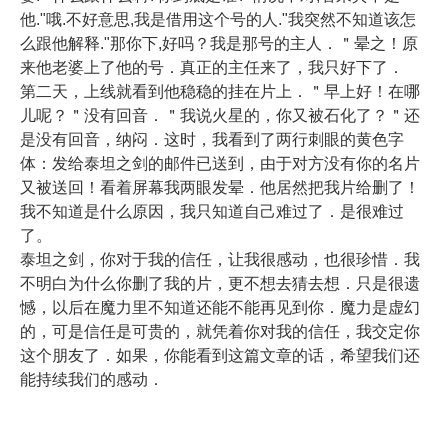
他."哦.不好意思,我是借用这个号的人."我突然不知道该怎
么跟他解释."那你下,好吗？我是那号的主人．＂晕之！原
来他老婆上了他的号．真正的主任来了，我只好下了．
第二天，上线就看到他稳稳的挂在片上．＂早上好！在哪
儿呢？＂没有回音．＂我说火星的，你又被石化了？＂还
是没有回音，纳闷．这时，我看到了两行刺眼的黄色字
体：发给泰坦之剑的邮件已送到，由于对方没有你的名片
又被送回！看着屏幕我两眼发晕．他居然把我片给删了！
我不知道是什么原因，我只知道自己难过了．是很难过
了。
泰坦之剑，你对于我的信任，让我很感动，也很珍惜．我
不明白为什么你删了我的片，更不想去猜去想．只是很遗
憾，以后在魔力里不知道还能不能再见到你．魔力是虚幻
的，可是信任是可贵的，就凭着你对我的信任，我交定你
这个朋友了．如果，你能看到这篇文章的话，希望我们还
能持续我们的感动．