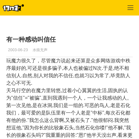
专区_《魔力宝贝》
>
心情故事
>
正文
有一种感动叫信任
2003-06-23
水痕无声
玩魔力很久了，尽管魔力说起来还算是众多网络游戏中秩
序最好的,可还是很多骗子,本人也被偏过N次.于是,绝不相
信别人.自然,别人对我的不信任,也就习以为常了,毕竟防人
之心不可无.
天马行空的在魔力里转悠,过着小心翼翼的生活,固执的认
为"信任"="被骗",直到我遇到一个人，一个让我感动的人。
第一次见他,是在冰洞,我们是一组的.可恶的鸟人,老是石化
我们，最可爱的是队伍里有一个人老是"中标",每次石化都
有他的份."我怎么这么背啊,又被石头了."他很郁闷.我突然
想逗他,"因为你长的比较象石头,当然石化你喽!"他不解,"我
长的很象石头吗?"我重重的回答:"恩!"他半天没出声,看来更