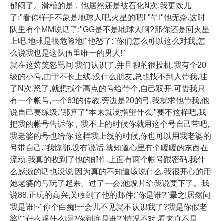
郁闷了。滑稽的是，他居然还是被石化N次,我更欢儿
了:"看你样子不象是地球人吧,火星的吧!""晕!"他无奈.这时
队里有个MM说话了:"GG是不是地球人啊?那你还是回火星
上吧,地球是很危险地!"他怒了:"你们怎么可以这么对我,怎
么说我也是这队伍里唯一的男人!"
就在这嬉笑怒骂间,我们认识了.并且聊的很投机.我有个20
级的小号,由于不长上线,没什么朋友,总也找不到人带我,挂
了N次.怒了,就想找个高点的号给带个,自己双开.可惜我只
有一个帐号,一个63的传教,旁边是20的弓.我就求他带我,他
说自己要练级."那算了"本来就没指望什么."要不这样吧,我
把我的帐号告诉你，我不上的时候你就用这个号自己带吧,
我老婆的号也给你,这样我上线的时候,你也可以用我老婆的
号带自己."我惊鄂.没有说话,就知道心里有个暖暖的东西在
流动.我真的收到了他的邮件,上面有两个帐号跟密码.我什
么感激的话也没说.因为真的不知道该说什么.我很开心的用
她老婆的号玩了起来。过了一会,他发片给我说要下了。我
说88.正玩的高兴,又收到了他的邮件:"你是谁?"晕之!居然问
我是谁!~"你个白痴!一会儿不见就不认识我了?我是你假老
婆!""什么跟什么啊?你到底是谁?"情况不对,看来真不是