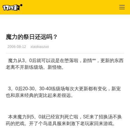
专区_《魔力宝贝》
>
玩家交流
>
正文
魔力的祭日还远吗？
2006-08-12
xiaobaozuo
魔力从3。0后就可以说是在堕落啦，剧情**，更新的东西
老离不开新练级场。新怪物。
3。0后20-30。30-40练级场每次大更新都有变化，新宠
也和原来经典的宠比起来差很远。
本来魔力到5。0就已经宣判死亡啦，SE来了招换汤不换
药的把戏。开了个鸟道具服来刺激下老玩家回来游戏。