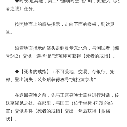
◆时长/道具服，第二个选项时选“否”时，则进入《死
者之眼》任务。
按照地面上的箭头指示，走向下面的楼梯，到达灵
堂。
沿着地面指示的箭头走到灵堂东北角，与测试者（编
号54.2）交谈，选择“是”选项即可获得【死者的戒指】。
◆【死者的戒指】：不可丢地、交易、存银行、宠
邮、登出消失；装备后获得称号“抗拒黄泉者”
在返回召唤之前，先与王宫召唤士盖兹进行对话，传
送至谒见之处。在那里，与国王（位于坐标 47.79 的位
置）交谈并将【死者的戒指】交出，然后获得【赏赐
状】。