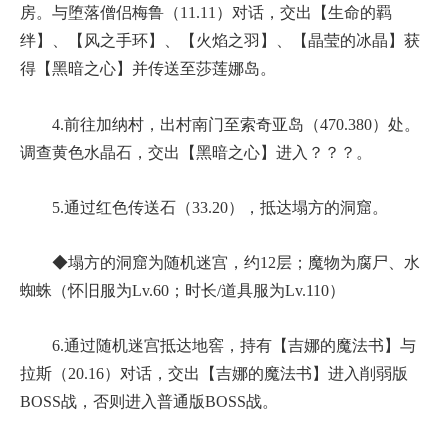
房。与堕落僧侣梅鲁（11.11）对话，交出【生命的羁
绊】、【风之手环】、【火焰之羽】、【晶莹的冰晶】获
得【黑暗之心】并传送至莎莲娜岛。
4.前往加纳村，出村南门至索奇亚岛（470.380）处。
调查黄色水晶石，交出【黑暗之心】进入？？？。
5.通过红色传送石（33.20），抵达塌方的洞窟。
◆塌方的洞窟为随机迷宫，约12层；魔物为腐尸、水
蜘蛛（怀旧服为Lv.60；时长/道具服为Lv.110）
6.通过随机迷宫抵达地窖，持有【吉娜的魔法书】与
拉斯（20.16）对话，交出【吉娜的魔法书】进入削弱版
BOSS战，否则进入普通版BOSS战。