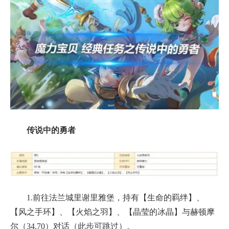
传说中的勇者
1.前往法兰城里谢里雅堡，持有【生命的羁绊】、
【风之手环】、【火焰之羽】、【晶莹的冰晶】与赫顿摩
尔（34.70）对话（此步可跳过）。