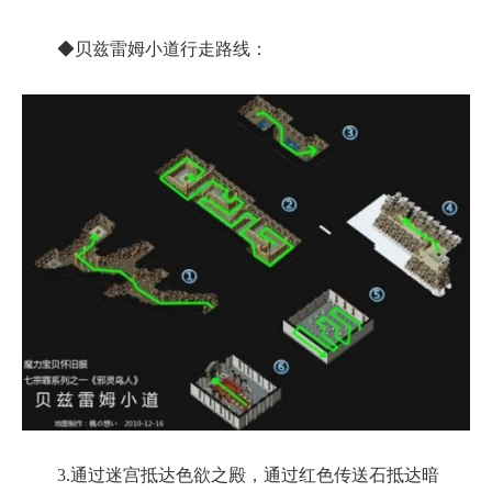
◆贝兹雷姆小道行走路线：
3.通过迷宫抵达色欲之殿，通过红色传送石抵达暗