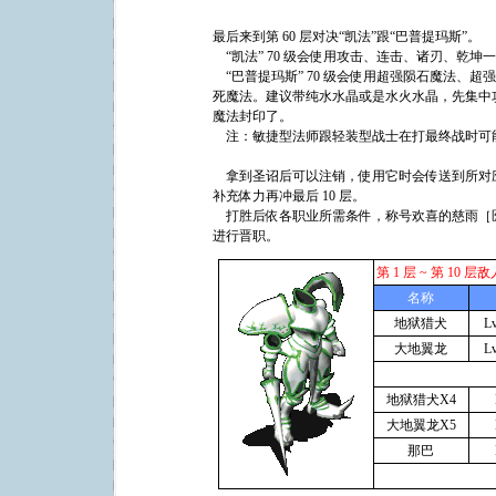
最后来到第 60 层对决“凯法”跟“巴普提玛斯”。
“凯法” 70 级会使用攻击、连击、诸刃、乾
“巴普提玛斯” 70 级会使用超强陨石魔法、
死魔法。建议带纯水水晶或是水火水晶，先集中攻
魔法封印了。
注：敏捷型法师跟轻装型战士在打最终战时可
拿到圣诏后可以注销，使用它时会传送到所对
补充体力再冲最后 10 层。
打胜后依各职业所需条件，称号欢喜的慈雨［医生、
进行晋职。
第 1 层 ~ 第 10 
名称
地狱猎犬
L
大地翼龙
L
地狱猎犬X4
大地翼龙X5
那巴