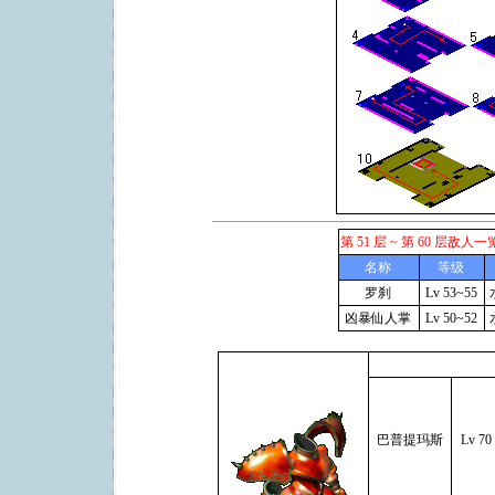
第 51 层 ~ 第 60 层敌人一
名称
等级
罗刹
Lv 53~55
凶暴仙人掌
Lv 50~52
巴普提玛斯
Lv 70