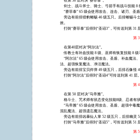
在第 30 层对决“赛菲泰”。
剑士、战斗斧士、骑士、弓箭手有战斗技能 8
“赛菲泰” 65 级会使用攻击、连击、诸刃、
旁边有前排猎豹蜥蜴 46 级五只。后排蜥蜴斗士
效。
打倒“赛菲泰”后得到“圣诏3”，可传送到第 31 
第 3
在第40层对决“阿尔法”。
传教士有补血技能 8 级、巫师有恢复技能 8
“阿尔法” 65 级会使用攻击、圣盾、补血魔
法、超强恢复魔法、净洁魔法。
旁边有前排宝贝炸弹 49 级五只，后排石像怪 
打倒“阿尔法”后得到“圣诏4”可传送到第 41 层
第 4
在第 50 层对决“马帝雅”。
格斗士、咒术师有状态变化技能8级、忍者有
“马帝雅” 65 级会使用攻击、圣盾、超强中
混乱魔法、超强遗忘魔法。
旁边有前排凶暴仙人掌 52 级五只，后排幽灵 5
打倒“马帝雅”后得到“圣诏5”，可传送到第 51 
第 5