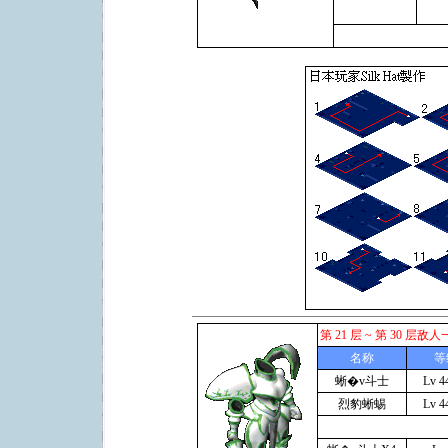
第 21 层 ~ 第 30 层敌
名称
等
蜥�v斗士
Lv 4
烈豹蜥蜴
Lv 4