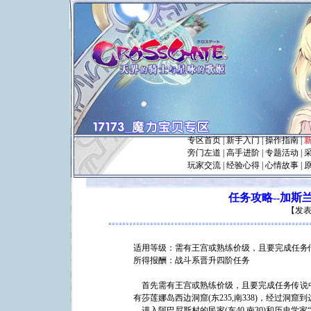
专区首页
|
新手入门
|
操作指南
|
旁门左道
|
高手进阶
|
专题活动
|
玩家交流
|
经验心得
|
心情故事
|
任务攻略--加斯
【
发表
适用等级：需有王宫或熟练价级，且要完成任务
所得报酬：战斗系晋升四阶任务
首先需有王宫或熟练价级，且要完成任务传说
有莎莲娜岛西边洞窟(东235,南338)，经过洞窟到达
进入阿巴尼斯村的民家(东40,南30)和历史学家“雷