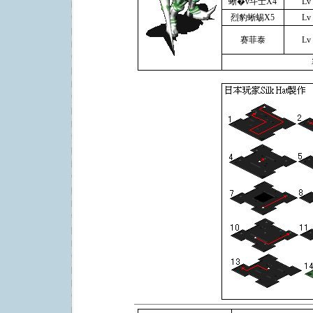
蜥�v斗士X4
Lv
烈豹蜥蜴X5
Lv
赛菲泰
Lv