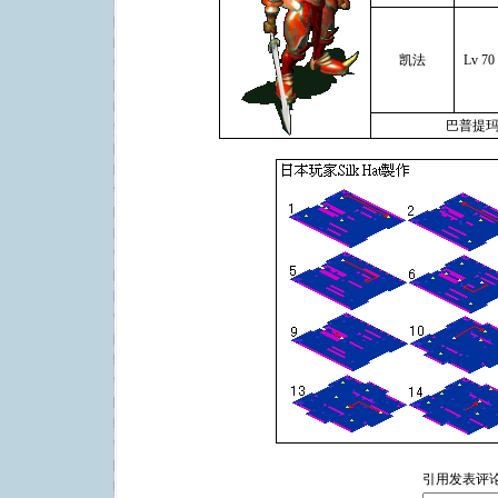
凯法
Lv 70
巴普提玛
引用发表评