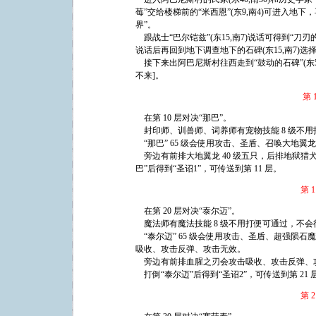
莓”交给楼梯前的“米西恩”(东9,南4)可进入地下，
界”。
跟战士“巴尔铠兹”(东15,南7)说话可得到“刀刃
说话后再回到地下调查地下的石碑(东15,南7)选择
接下来出阿巴尼斯村往西走到“鼓动的石碑”(东54
不来]。
第 
在第 10 层对决“那巴”。
封印师、训兽师、词养师有宠物技能 8 级不
“那巴” 65 级会使用攻击、圣盾、召唤大地翼
旁边有前排大地翼龙 40 级五只，后排地狱猎犬
巴”后得到“圣诏1”，可传送到第 11 层。
第 1
在第 20 层对决“泰尔迈”。
魔法师有魔法技能 8 级不用打便可通过，不会
“泰尔迈” 65 级会使用攻击、圣盾、超强陨
吸收、攻击反弹、攻击无效。
旁边有前排血腥之刃会攻击吸收、攻击反弹、
打倒“泰尔迈”后得到“圣诏2”，可传送到第 21 
第 2