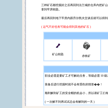
三种矿石都挖掘好之后再回到法兰城的仓库内把矿山钥
拿到牢房钥匙。
最后再回到地下牢房内跟乔尔凯夫交谈后就可以得到
( 运气不好也有可能会得到其他的矿石 )
矿山钥匙
赤铁矿
职业必需是要矿工才可解此任务，等级必需 10 
装备后进行挖掘时就不会有受伤的情形��！
顺利解到矿工的安全帽的机会小，所以请矿工们
( 一次解不到再试试总会有解到的一天 )