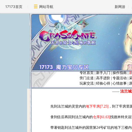
17173首页
网站导航
新网游
专区首页
|
新手入门
|
操作指南
|
旁门左道
|
高手进阶
|
专题活动
|
玩家交流
|
经验心得
|
心情故事
|
法兰城
――
先到法兰城的灵堂内的
地下牢房[7.25]
，到了牢房里
拿到信后再回到法兰城内的
仓库[61.63]
找德米特夫说
带著钥匙到法兰城外的国营第24号矿坑的地下三楼内挖