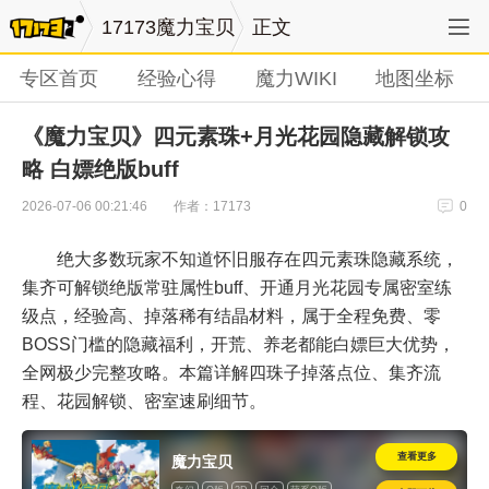
17173魔力宝贝
正文
专区首页
经验心得
魔力WIKI
地图坐标
《魔力宝贝》四元素珠+月光花园隐藏解锁攻
略 白嫖绝版buff
作者：17173
2026-07-06 00:21:46
0
绝大多数玩家不知道怀旧服存在四元素珠隐藏系统，
集齐可解锁绝版常驻属性buff、开通月光花园专属密室练
级点，经验高、掉落稀有结晶材料，属于全程免费、零
BOSS门槛的隐藏福利，开荒、养老都能白嫖巨大优势，
全网极少完整攻略。本篇详解四珠子掉落点位、集齐流
程、花园解锁、密室速刷细节。
查看更多
魔力宝贝