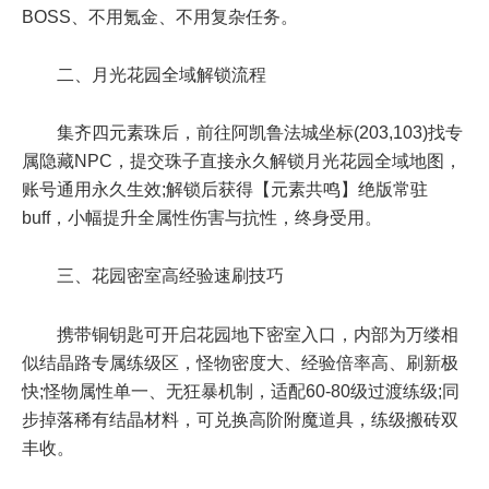
BOSS、不用氪金、不用复杂任务。
二、月光花园全域解锁流程
集齐四元素珠后，前往阿凯鲁法城坐标(203,103)找专
属隐藏NPC，提交珠子直接永久解锁月光花园全域地图，
账号通用永久生效;解锁后获得【元素共鸣】绝版常驻
buff，小幅提升全属性伤害与抗性，终身受用。
三、花园密室高经验速刷技巧
携带铜钥匙可开启花园地下密室入口，内部为万缕相
似结晶路专属练级区，怪物密度大、经验倍率高、刷新极
快;怪物属性单一、无狂暴机制，适配60-80级过渡练级;同
步掉落稀有结晶材料，可兑换高阶附魔道具，练级搬砖双
丰收。