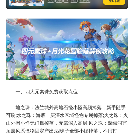
奇幻
Q版
2D
回合
萌系Q版
立即下载
道具收费
怀旧
一、四大元素珠免费获取点位
地之珠：法兰城外高地石怪小怪高频掉落，新手随手
可刷;水之珠：海底二层深水区域怪物专属掉落;火之珠：火
山外围小怪无门槛掉落，无需深入高层;风之珠：深绿洞窟
顶层风系怪物固定产出;四珠子全部小怪掉落，不用打