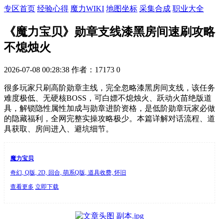
专区首页
经验心得
魔力WIKI
地图坐标
采集合成
职业大全
《魔力宝贝》勋章支线漆黑房间速刷攻略
不熄烛火
2026-07-08 00:28:38
作者：17173
0
很多玩家只刷高阶勋章主线，完全忽略漆黑房间支线，该任务
难度极低、无硬核BOSS，可白嫖不熄烛火、跃动火苗绝版道
具，解锁隐性属性加成与勋章进阶资格，是低阶勋章玩家必做
的隐藏福利，全网完整实操攻略极少。本篇详解对话流程、道
具获取、房间进入、避坑细节。
魔力宝贝
奇幻, Q版, 2D, 回合, 萌系Q版, 道具收费, 怀旧
查看更多
立即下载