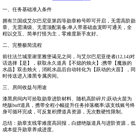
一、任务基础准入条件
拥有兰国或艾尔巴尼亚第四等勋章称号即可开启，无需高阶勋
章、无需满级、无需顶配装备;单人带基础血宠即可通关，全
程以交互、简单打怪为主，零难度新手友好。
二、完整极简流程
前往法兰城里谢里雅堡谒见之间，与艾尔巴尼亚使者(12,14)对
话选择【是】，获取永久道具【不熄的烛火】;携带【魔族的
水晶】双击烛火，消耗水晶后自动转化为【跃动的火苗】，同
时传送进入漆黑专属房间。
三、房间收益与用途
漆黑房间内可拾取勋章进阶材料、随机高阶碎片;跃动火苗为
绝版buff道具，携带全程小幅提升任务掉落概率;该支线账号终
身可循环完成，可反复积攒道具资源，无次数硬性限制。
总结：勋章支线零难度高回报，白嫖绝版道具与进阶资源，低
成本提升勋章养成进度。