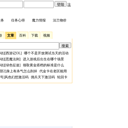
注
服务
任务心得
魔力情报
法兰物价
游
文章
百科
下载
视频
动
][
西游记OL
]
哪个不是开放测试当天的活动
动
][
恶魔法则
]
进入游戏后出生在哪个场景
动
][
绿色征途
]
领取黄金搭档的标准是什么
部2
]
身上有杀气怎么削掉
代金卡在老区能用
号
]
风色幻想激活码
佣兵天下激活码
轮回卡