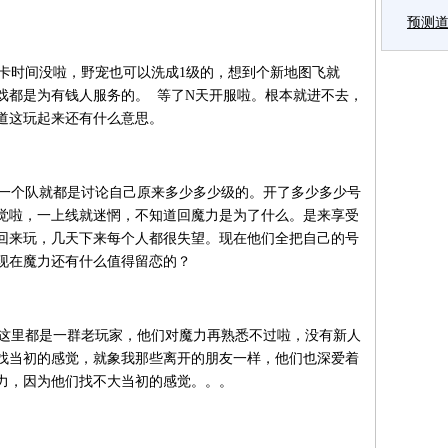
预测
时间没啦，野宠也可以洗成1级的，想到个新地图飞就
戏都是为有钱人服务的。 等了N天开服啦。根本就进不去，
道这玩起来还有什么意思。
一个队就都是讨论自己原来多少多少级的。开了多少多少号
觉啦，一上线就迷惘，不知道回魔力是为了什么。是来享受
回来玩，几天下来每个人都很失望。现在他们全把自己的号
现在魔力还有什么值得留恋的？
这里都是一群老玩家，他们对魔力再熟悉不过啦，没有新人
找当初的感觉，就象我那些离开的朋友一样，他们也深爱着
力，因为他们找不大当初的感觉。。。