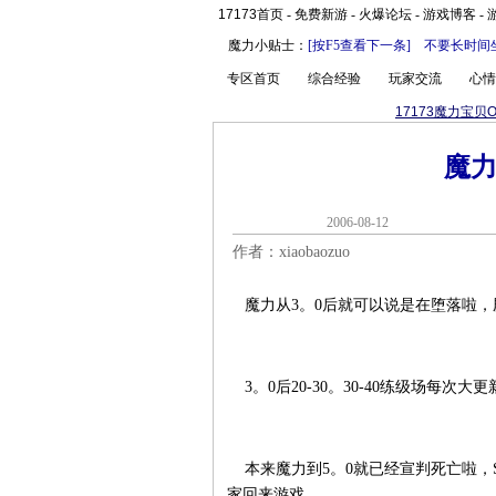
17173首页
-
免费新游
-
火爆论坛
-
游戏博客
-
魔力小贴士：
[按F5查看下一条]
不要长时间
专区首页
综合经验
玩家交流
心情
17173魔力宝贝O
魔
2006-08-1
作者：xiaobaozuo
魔力从3。0后就可以说是在堕落啦，
3。0后20-30。30-40练级场每
本来魔力到5。0就已经宣判死亡啦，
家回来游戏。