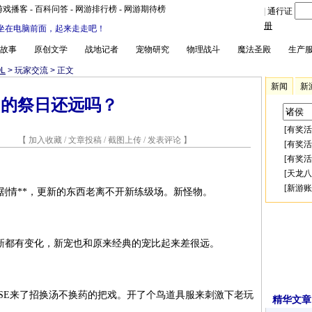
游戏播客
-
百科问答
-
网游排行榜
-
网游期待榜
|
通行证
册
坐在电脑前面，起来走走吧！
故事
原创文学
战地记者
宠物研究
物理战斗
魔法圣殿
生产
L
> 玩家交流 > 正文
新闻
新
力的祭日还远吗？
[
有奖活
2 【
加入收藏
/
文章投稿
/
截图上传
/
发表评论
】
[
有奖活
[
有奖活
[
天龙八
[
新游账
剧情**，更新的东西老离不开新练级场。新怪物。
次大更新都有变化，新宠也和原来经典的宠比起来差很远。
SE来了招换汤不换药的把戏。开了个鸟道具服来刺激下老玩
精华文章