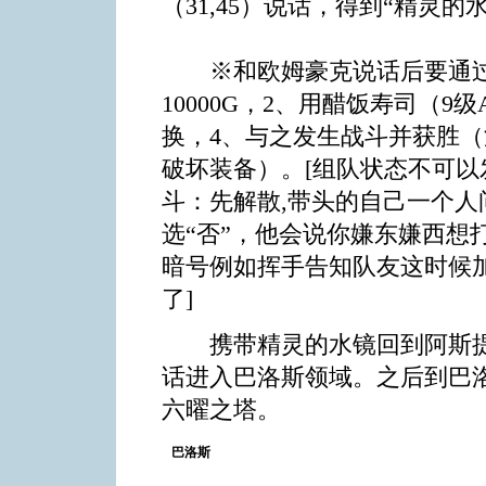
（31,45）说话，得到“精灵
※和欧姆豪克说话后要通过
10000G，2、用醋饭寿司（
换，4、与之发生战斗并获胜（
破坏装备）。[组队状态不可
斗：先解散,带头的自己一个
选“否”，他会说你嫌东嫌西想打
暗号例如挥手告知队友这时候加
了]
携带精灵的水镜回到阿斯提
话进入巴洛斯领域。之后到巴洛
六曜之塔。
巴洛斯