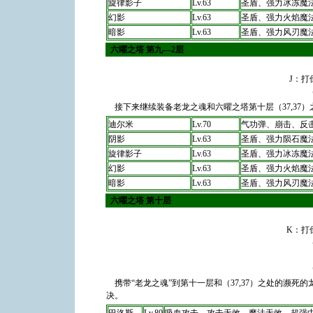
旋律影子
Lv.63
圣盾、强力冰冻魔
幻影
Lv.63
圣盾、强力火焰魔
暗影
Lv.63
圣盾、强力风刃魔
六曜之塔 第九―2层
J：
接下来继续装备老龙之魂和六曜之塔第十层（37,37
迪尔米
Lv.70
气功弹、崩击、反
阴影
Lv.63
圣盾、强力陨石魔
旋律影子
Lv.63
圣盾、强力冰冻魔
幻影
Lv.63
圣盾、强力火焰魔
暗影
Lv.63
圣盾、强力风刃魔
六曜之塔 第十层
K：打
携带“老龙之魂”到第十一层和（37,37）之处的濒
决。