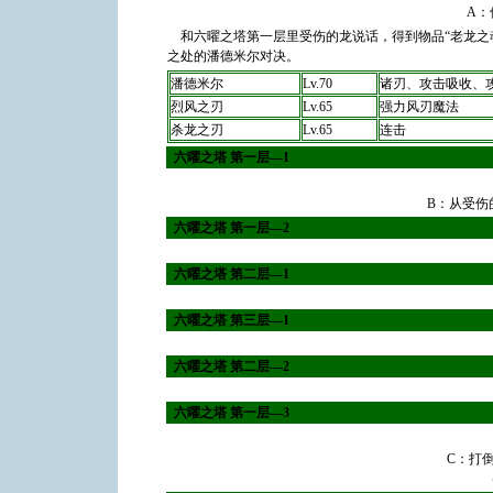
A：
和六曜之塔第一层里受伤的龙说话，得到物品“老龙之魂”
之处的潘德米尔对决。
潘德米尔
Lv.70
诸刃、攻击吸收、
烈风之刃
Lv.65
强力风刃魔法
杀龙之刃
Lv.65
连击
六曜之塔 第一层―1
B：从受伤
六曜之塔 第一层―2
六曜之塔 第二层―1
六曜之塔 第三层―1
六曜之塔 第二层―2
六曜之塔 第一层―3
C：打