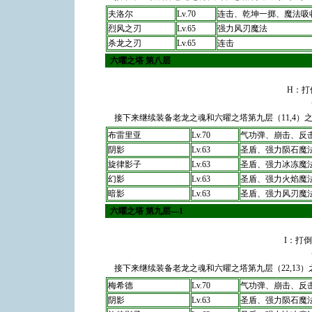
夫洛尔
Lv.70
连击、乾坤一掷、魔法吸
烈风之刃
Lv.65
强力风刃魔法
杀龙之刃
Lv.65
连击
六曜之塔 第八层
H：打
接下来继续装备老龙之魂和六曜之塔第九层（11,4）
布雷里亚
Lv.70
气功弹、崩击、反
阴影
Lv.63
圣盾、强力陨石魔
旋律影子
Lv.63
圣盾、强力冰冻魔
幻影
Lv.63
圣盾、强力火焰魔
暗影
Lv.63
圣盾、强力风刃魔
六曜之塔 第九层―1
I：打
接下来继续装备老龙之魂和六曜之塔第九层（22,13
梅希德
Lv.70
气功弹、崩击、反
阴影
Lv.63
圣盾、强力陨石魔