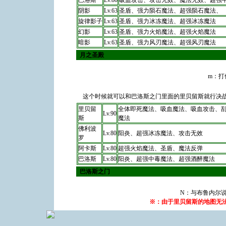
巴洛斯
Lv.80
吸血攻击、攻击无效、魔法无效、超强
阴影
Lv.63
圣盾、强力陨石魔法、超强陨石魔法、
旋律影子
Lv.63
圣盾、强力冰冻魔法、超强冰冻魔法
幻影
Lv.63
圣盾、强力火焰魔法、超强火焰魔法
暗影
Lv.63
圣盾、强力风刃魔法、超强风刃魔法
月之圣殿
m：打
这个时候就可以和巴洛斯之门里面的里贝留斯就行决
里贝留
全体即死魔法、吸血魔法、吸血攻击、
Lv.90
斯
魔法
佛利波
Lv.80
阳炎、超强冰冻魔法、攻击无效
罗
阿卡斯
Lv.80
超强火焰魔法、圣盾、魔法反弹
巴洛斯
Lv.80
阳炎、超强中毒魔法、超强酒醉魔法
巴洛斯之门
N：与布鲁内尔说
※：由于里贝留斯的地图无