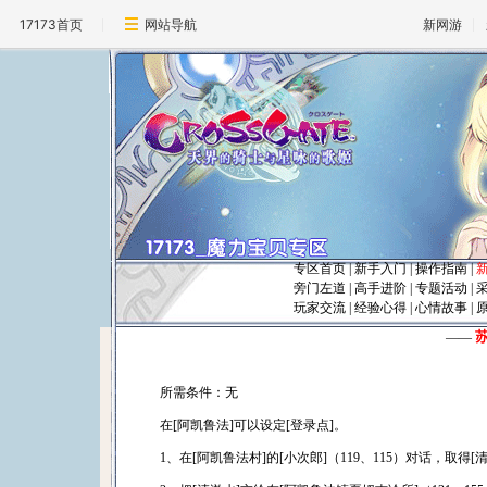
17173首页
网站导航
新网游
专区首页
|
新手入门
|
操作指南
|
旁门左道
|
高手进阶
|
专题活动
|
玩家交流
|
经验心得
|
心情故事
|
――
所需条件：无
在[阿凯鲁法]可以设定[登录点]。
1、在[阿凯鲁法村]的[小次郎]（119、115）对话，取得[