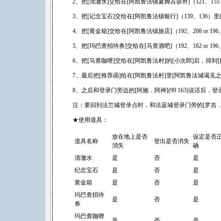
2、把[清澈水]交给在[阿凯鲁法镇夏姆吉诊所]（121、155 
3、把[记念宝石]交给在[阿凯鲁法镇银行]（139、136
4、把[黄金箱]交给在[阿凯鲁法镇旅店]（192、208 or 
5、把[玛巴查招待券]交给在[马查酒吧]（192、162 or 1
6、把[马查咖哩]交给在[阿凯鲁法村]的[小次郎]后，得到[
7、最后把[推荐函]给在[阿凯鲁法村]里[阿凯鲁法城谒见之
8、之后和登录门旁边的[阿施．阿神](99 163)说话后，
注：要回到法兰城登录点时，和法蓝城登录门旁的[罗吉．
★使用道具：
放在地上是否
设定是否
道具名称
登出是否消失
消失
确
清澈水
是
否
是
纪念宝石
是
否
是
黄金箱
是
否
是
玛巴查招待
是
否
是
券
玛巴查咖喱
是
否
是