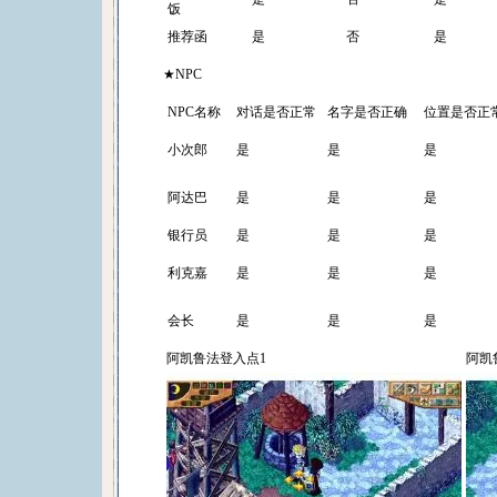
饭
推荐函
是
否
是
★NPC
NPC名称
对话是否正常
名字是否正确
位置是否正
小次郎
是
是
是
阿达巴
是
是
是
银行员
是
是
是
利克嘉
是
是
是
会长
是
是
是
阿凯鲁法登入点1
阿凯