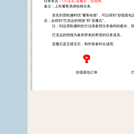
任务奖赏：
Lv5宝石-圣魔石，合成用。
备注：上衔饕客弟弟哈格任务。
首先到雷欧娜村找"饕客哈德"，可以得到"炒面面包定
后，会得到"巴克达的情报"和"圣魔石"。
注：到达雷欧娜村的方法请参照任务偷闲的船长、前
巴克达的情报为春风带来的希望的任务道具。
圣魔石是五级宝石，制作装备时合成用。
炒面面包订单