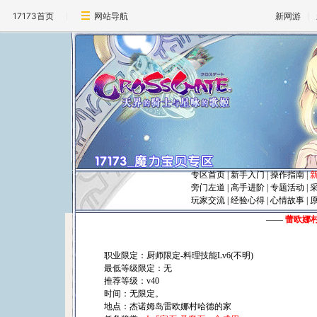
17173首页
网站导航
新网游
专区首页
|
新手入门
|
操作指南
|
旁门左道
|
高手进阶
|
专题活动
|
玩家交流
|
经验心得
|
心情故事
|
――
蕾欧娜
职业限定：厨师限定-料理技能Lv6(不明)
最低等级限定：无
推荐等级：v40
时间：无限定。
地点：杰诺姆岛雷欧娜村哈德的家