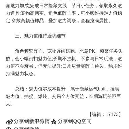
额魅力加成;完成日常隐藏支线、节日小任务，领取永久魅
力道具;宠物高亲密、角色低阵亡率，可小额维持魅力值稳
定;穿戴高颜值饰品，叠加魅力词条，全程拉满属性。
三、魅力值维持避坑细节
角色频繁阵亡、宠物连续逃跑、恶意PK、频繁任务失
败，会小幅倒扣魅力值;长期不挂机、不参与日常玩法，魅
力值不会衰减，但无法提升;日常尽量零阵亡通关，稳步维
持满魅力状态。
总结：魅力值零成本提升，属于隐藏运气buff，拉满
魅力值，捕捉、爆装、交易全方位受益，长期游玩差距巨
大。
【编辑：17173】
t
z
分享到新浪微博
分享到QQ空间