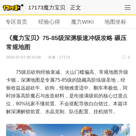
17173魔力宝贝
正文
专区首页
经验心得
魔力WIKI
地图坐标
《魔力宝贝》75-85级深渊极速冲级攻略 碾压
常规地图
作者：17173
2026-07-07 00:23:06
0
75级后砍狗经验衰减、火山门槛偏高、常规地图升级
卡顿，深渊地图是专属75-85级的隐藏高阶练级圣地，经
验收益远超砍牛、砍狗，怪物难度适中、翻车率极低，同
时掉落高阶魔石与改造材料，是衔接满级前的核心过渡点
位，90%玩家不懂前置、不会搭配导致白白错过。本篇详
解深渊解锁前置、水晶克制、队伍配置、挂机细节。