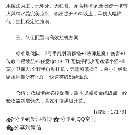
水魔法为主，无即死、无狂暴、无高频控场;全员统一携带
火风纯水晶完美克制，输出提升35%以上，承伤大幅降
低，挂机稳定性拉满。
三、队伍配置与高效挂机方案
标准最优队：2弓手乱射清群怪+1法师超魔补伤害+1
传教全程续航+1任意输出补刀;宠物搭配攻宠速清小怪+血
宠护卫保人;全程半自动挂机，无需频繁操作，单小时经验
碾压同期所有地图，快速突破85级瓶颈。
总结：75级卡级必刷深渊，版本隐藏黄金练级点，经
验收益断层领先，高效衔接满级开荒。
【编辑：17173】
t
z
分享到新浪微博
分享到QQ空间
w
分享到微信