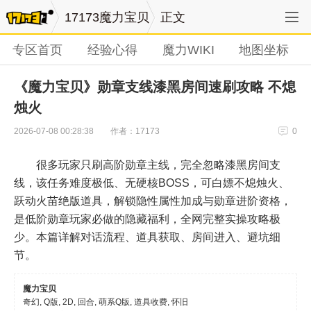
17173魔力宝贝
正文
专区首页
经验心得
魔力WIKI
地图坐标
《魔力宝贝》勋章支线漆黑房间速刷攻略 不熄
烛火
作者：17173
2026-07-08 00:28:38
0
很多玩家只刷高阶勋章主线，完全忽略漆黑房间支
线，该任务难度极低、无硬核BOSS，可白嫖不熄烛火、
跃动火苗绝版道具，解锁隐性属性加成与勋章进阶资格，
是低阶勋章玩家必做的隐藏福利，全网完整实操攻略极
少。本篇详解对话流程、道具获取、房间进入、避坑细
节。
魔力宝贝
奇幻, Q版, 2D, 回合, 萌系Q版, 道具收费, 怀旧