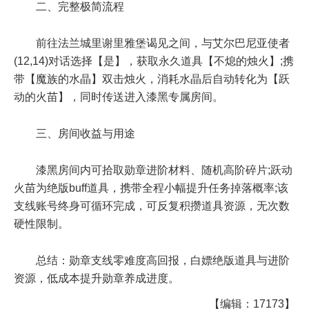
二、完整极简流程
前往法兰城里谢里雅堡谒见之间，与艾尔巴尼亚使者
(12,14)对话选择【是】，获取永久道具【不熄的烛火】;携
带【魔族的水晶】双击烛火，消耗水晶后自动转化为【跃
动的火苗】，同时传送进入漆黑专属房间。
三、房间收益与用途
漆黑房间内可拾取勋章进阶材料、随机高阶碎片;跃动
火苗为绝版buff道具，携带全程小幅提升任务掉落概率;该
支线账号终身可循环完成，可反复积攒道具资源，无次数
硬性限制。
总结：勋章支线零难度高回报，白嫖绝版道具与进阶
资源，低成本提升勋章养成进度。
【编辑：17173】