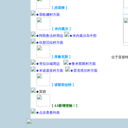
【
杰诺姆
】
★雷欧娜村方面
【
米内葛尔
】
★阿凯鲁法村周边
★米内葛尔岛中部
★坎那贝拉村方面
【
库鲁克斯
】
位于亚留特
★哥拉尔城周边
★鲁米那斯村方面
★米诺基亚村方面
★雷克塔尔村方面
【
诺斯菲拉特
】
★冥府
【
4.0新增宠物！
】
★点击查看列表