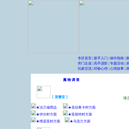
专区首页
|
新手入门
|
操作指南
|
旁门左道
|
高手进阶
|
专题活动
|
玩家交流
|
经验心得
|
心情故事
|
魔 物 调 查
【
芙蕾亚
】
谜
★法兰城周边
★圣拉鲁卡村方面
★伊尔村方面
★亚留特村方面
★维诺亚村方面
★乌克兰方面