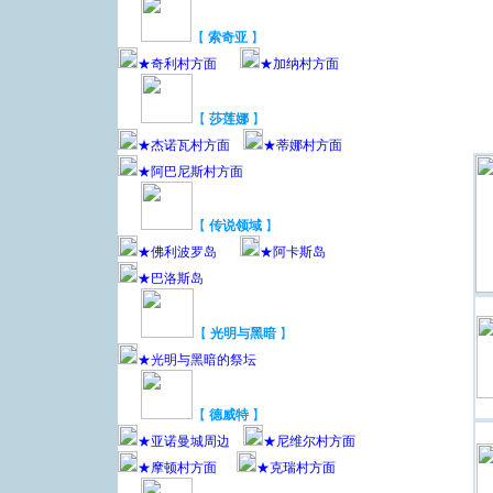
【
索奇亚
】
★奇利村方面
★加纳村方面
【
莎莲娜
】
★杰诺瓦村方面
★蒂娜村方面
★阿巴尼斯村方面
【
传说领域
】
★佛利波罗岛
★阿卡斯岛
★巴洛斯岛
【
光明与黑暗
】
★光明与黑暗的祭坛
【
德威特
】
★亚诺曼城周边
★尼维尔村方面
★摩顿村方面
★克瑞村方面