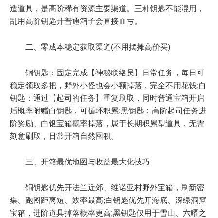
造道具，是高阶稀有资源主要渠道。三种钥匙不能混用，
乱用高阶钥匙开普通箱子会直接血亏。
二、零成本稳定获取渠道(不用摆摊高价买)
铜钥匙：固定完成【神秘联络员】日常任务，每日可
稳定领取多把，野外小怪也会小额掉落，完全不用花钱;白
钥匙：通过【起司的任务】重复刷取，同时普通宝箱开启
后概率附赠白钥匙，可循环积累;黑钥匙：高阶起司任务进
阶奖励、白银宝箱概率掉落，属于长期积累型道具，无需
刻意刷取，日常开箱自然囤积。
三、开箱最优地图与收益最大化技巧
铜钥匙优先开法兰近郊、维诺亚村野外宝箱，刷新密
集、跑图距离短、效率最高;白钥匙优先开海底、深绿洞窟
宝箱，进阶道具掉落概率更高;黑钥匙仅用于雪山、六曜之