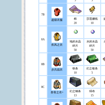
5
5
7B
棉
莎莲娜线
超级衣服
20
10
8A
地的水晶
水的水晶
疾风之衣
碎片
碎片
50
50
8B
铁条
幻之银条
步兵战衣
10
5
8C
幻之钢条
绢布
兽骨之衣+
13
15