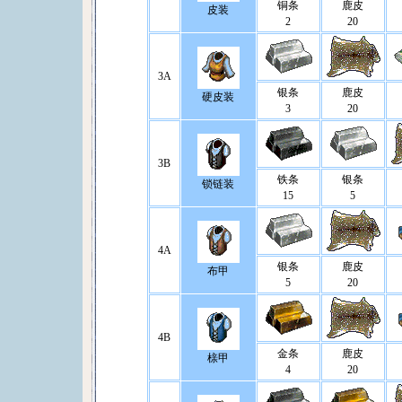
铜条
鹿皮
皮装
2
20
3A
银条
鹿皮
硬皮装
3
20
3B
铁条
银条
锁链装
15
5
4A
银条
鹿皮
布甲
5
20
4B
金条
鹿皮
榇甲
4
20