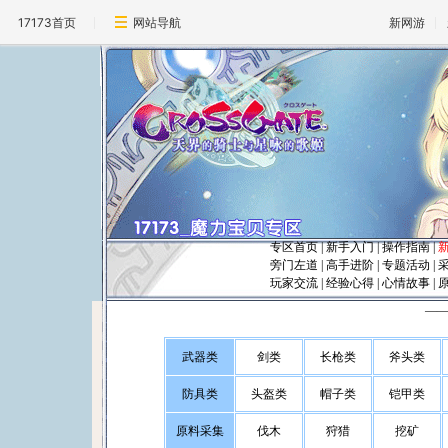
17173首页
网站导航
新网游
专区首页
|
新手入门
|
操作指南
|
旁门左道
|
高手进阶
|
专题活动
|
玩家交流
|
经验心得
|
心情故事
|
―
武器类
剑类
长枪类
斧头类
防具类
头盔类
帽子类
铠甲类
原料采集
伐木
狩猎
挖矿