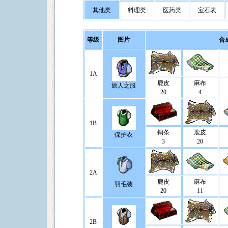
其他类
料理类
医药类
宝石表
等级
图片
合
1A
鹿皮
麻布
旅人之服
20
4
1B
铜条
鹿皮
保护衣
3
20
2A
鹿皮
麻布
羽毛装
20
11
2B