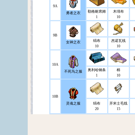
9A
勒格耐席姆
木绵布
勇者之衣
1
10
9B
绢布
杰诺瓦线
女神之衣
10
10
10A
奥利哈钢条
棉
不死鸟之服
1
10
10B
灵魂之服
绢布
开米士毛线
20
15