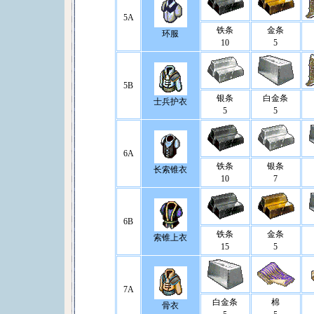
5A
铁条
金条
环服
10
5
5B
银条
白金条
士兵护衣
5
5
6A
铁条
银条
长索锥衣
10
7
6B
铁条
金条
索锥上衣
15
5
7A
白金条
棉
骨衣