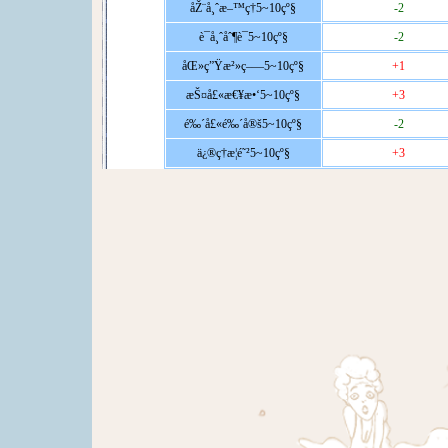
åŽ¨å¸ˆæ–™ç†5~10çº§
-2
è¯å¸ˆåˆ¶è¯5~10çº§
-2
åŒ»ç”Ÿæ²»ç–—5~10çº§
+1
æŠ¤å£«æ€¥æ•‘5~10çº§
+3
é‰´å£«é‰´å®š5~10çº§
-2
ä¿®ç†æ­¦é˜²5~10çº§
+3