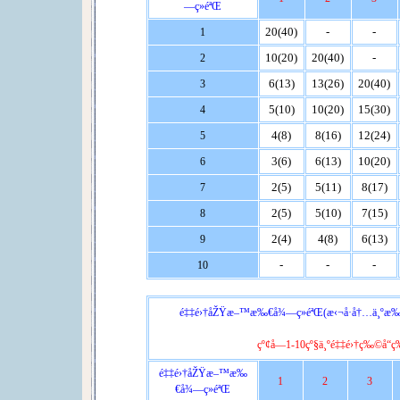
—ç»éªŒ
20(40)
-
-
1
10(20)
20(40)
-
2
6(13)
13(26)
20(40)
3
5(10)
10(20)
15(30)
4
4(8)
8(16)
12(24)
5
3(6)
6(13)
10(20)
6
2(5)
5(11)
8(17)
7
2(5)
5(10)
7(15)
8
2(4)
4(8)
6(13)
9
-
-
-
10
é‡‡é›†åŽŸæ–™æ‰€å¾—ç»éªŒ(æ‹¬å·å†…ä¸ºæ‰“å¡ç
çº¢å­—1-10çº§ä¸ºé‡‡é›†ç‰©å“ç
é‡‡é›†åŽŸæ–™æ‰
1
2
3
€å¾—ç»éªŒ