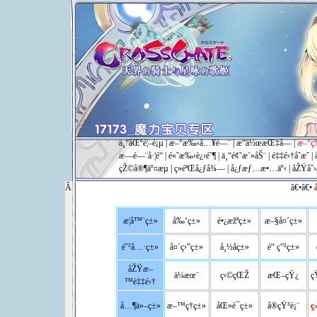
ä¸“åŒºé¦–é¡µ
|
æ–°æ‰‹å…¥é—¨
|
æ“ä½œæŒ‡å—
|
æ–°ç
æ—é—¨å·¦é“
|
é«˜æ‰‹è¿›é˜¶
|
ä¸“é¢˜æ´»åŠ¨
|
é‡‡é›†åˆæˆ
|
çŽ©å®¶äº¤æµ
|
ç»éªŒå¿ƒå¾—
|
å¿ƒæƒ…æ•…äº‹
|
åŽŸåˆ›
Â
â€•â€•
å
æ­¦å™¨ç±»
å‰‘ç±»
é•¿æžªç±»
æ–§å¤´ç±»
é˜²å…·ç±»
å¤´ç›”ç±»
å¸½å­ç±»
é“ ç”²ç±»
åŽŸæ–
ä¼æœ¨
ç‹©çŒŽ
æŒ–çŸ¿
ç
™é‡‡é›†
å…¶ä»–ç±»
æ–™ç†ç±»
åŒ»è¯ç±»
å®çŸ³è¡¨
ç