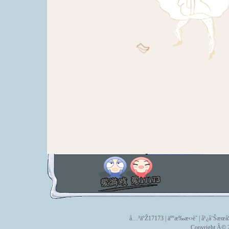
å…³äºŽ17173
|
äººæ‰æ‹›è˜
|
å¹¿å‘Šæœå
Copyright Â© 2