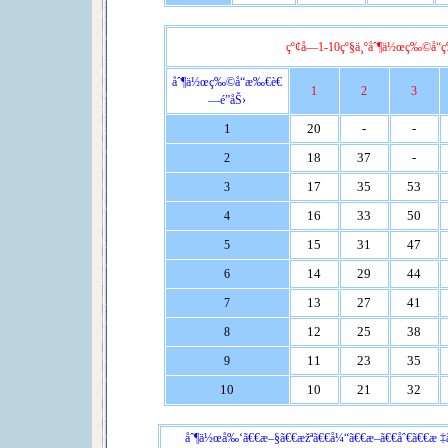
çº¢å­—1-10çº§ä¸ºåˆ¶ä½œç‰©å“ç
åˆ¶ä½œç‰©å“æ‰€è€
1
2
3
—é­”åŠ›
1
20
-
-
18
37
-
2
17
35
53
3
16
33
50
4
15
31
47
5
14
29
44
6
13
27
41
7
12
25
38
8
11
23
35
9
10
10
21
32
åˆ¶ä½œå‰‘ã€€æ–§ã€€æžªã€€å¼“ã€€æ–ã€€åˆ€ã€€æ ‡ã