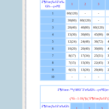
åˆ¶ä½œç‰©å“æ‰
1
2
3
€å¾—ç»éªŒ
60(120)
-
-
1
30(60)
60(120)
-
2
20(40)
40(80)
60(120)
3
15(30)
30(60)
45(90)
6
4
12(24)
24(48)
36(72)
4
5
10(20)
20(40)
30(60)
4
6
8(17)
17(34)
25(51)
3
7
7(15)
15(30)
22(45)
3
8
6(13)
13(26)
20(40)
2
9
-
-
-
10
åˆ¶ä½œæ–™ç†ã€€è¯å“æ‰€å¾—ç»éªŒ(æ‹¬å
çº¢å­—1-10çº§ä¸ºåˆ¶ä½œç‰©å“ç
åˆ¶ä½œç‰©å“æ‰€å¾
1
2
3