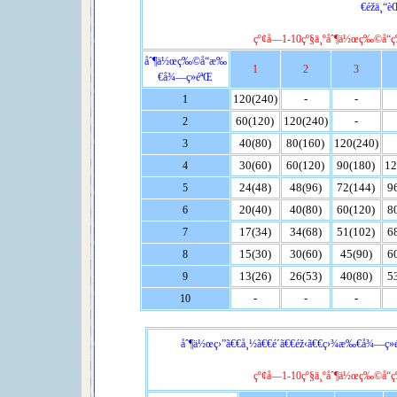
€éžä¸“è
çº¢å­—1-10çº§ä¸ºåˆ¶ä½œç‰©å“ç
åˆ¶ä½œç‰©å“æ‰
1
2
3
€å¾—ç»éªŒ
120(240)
-
-
1
60(120)
120(240)
-
2
40(80)
80(160)
120(240)
3
30(60)
60(120)
90(180)
12
4
24(48)
48(96)
72(144)
9
5
20(40)
40(80)
60(120)
8
6
17(34)
34(68)
51(102)
6
7
15(30)
30(60)
45(90)
6
8
13(26)
26(53)
40(80)
5
9
-
-
-
10
åˆ¶ä½œç›”ã€€å¸½ã€€é´ã€€éž‹ã€€ç›¾æ‰€å¾—ç»éªŒ
çº¢å­—1-10çº§ä¸ºåˆ¶ä½œç‰©å“ç