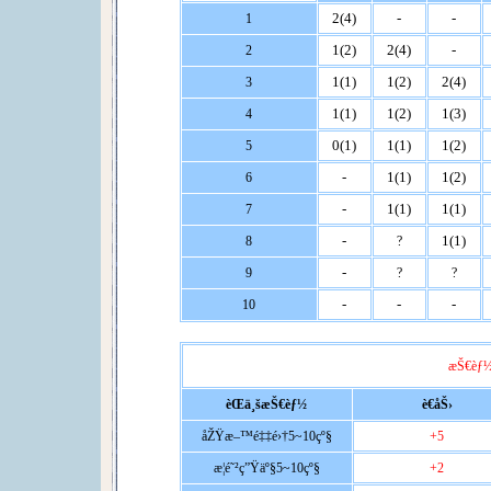
2(4)
-
-
1
1(2)
2(4)
-
2
1(1)
1(2)
2(4)
3
1(1)
1(2)
1(3)
4
0(1)
1(1)
1(2)
5
-
1(1)
1(2)
6
-
1(1)
1(1)
7
-
1(1)
8
?
-
9
?
?
-
-
-
10
æŠ€èƒ½
èŒä¸šæŠ€èƒ½
è€åŠ›
åŽŸæ–™é‡‡é›†5~10çº§
+5
æ­¦é˜²ç”Ÿäº§5~10çº§
+2