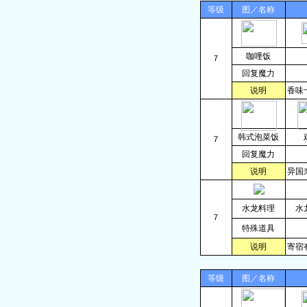
等级
图／名称
咖哩饭
７
回复魔力
说明
香味
韩式泡菜饭
７
回复魔力
说明
异国
水龙料理
水
７
特殊道具
说明
寄宿
等级
图／名称