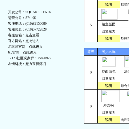
说明
黏稠
开发公司：SQUARE・ENIX
运营公司：SE中国
客服电话：(010)82150009
鳗鱼饭团
５
客服传真：(010)57722828
回复魔力
客服信箱：
点击查看
说明
酥软
官方网站：
点此进入
易玩通官网：
点此进入
等级
图／名称
6.0官网：
点此进入
17173社区玩家群：75890922
友情链接：
魔力宝贝怀旧
炒面面包
法
６
回复魔力
说明
融合
寿喜锅
６
回复魔力
说明
肉料