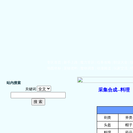
专区首页
|
新手上路
|
魔力常识
|
任务攻略
|
职业大全
|
地图坐标
|
宠物资料
|
魔物调查
|
动漫频道
|
玩家交流
|
站内搜索
关键词
采集合成--料理
剑类
斧类
头盔
帽子
料理
药品