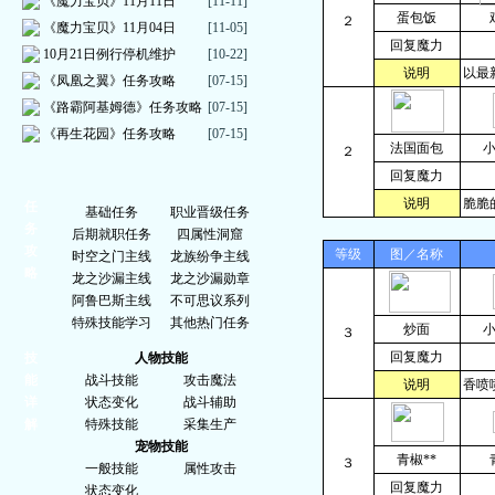
《魔力宝贝》11月11日
[11-11]
蛋包饭
２
《魔力宝贝》11月04日
[11-05]
回复魔力
10月21日例行停机维护
[10-22]
说明
以最
《凤凰之翼》任务攻略
[07-15]
《路霸阿基姆德》任务攻略
[07-15]
《再生花园》任务攻略
[07-15]
法国面包
２
回复魔力
说明
脆脆
任
基础任务
职业晋级任务
务
后期就职任务
四属性洞窟
攻
等级
图／名称
时空之门主线
龙族纷争主线
略
龙之沙漏主线
龙之沙漏勋章
阿鲁巴斯主线
不可思议系列
特殊技能学习
其他热门任务
炒面
３
回复魔力
技
人物技能
能
战斗技能
攻击魔法
说明
香喷
详
状态变化
战斗辅助
解
特殊技能
采集生产
宠物技能
青椒**
３
一般技能
属性攻击
回复魔力
状态变化