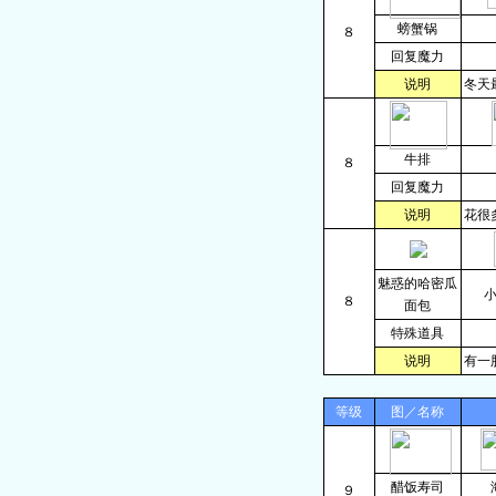
螃蟹锅
８
回复魔力
说明
冬天
牛排
８
回复魔力
说明
花很
魅惑的哈密瓜
８
面包
特殊道具
说明
有一
等级
图／名称
醋饭寿司
９