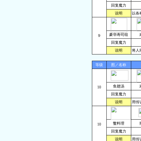
回复魔力
说明
以各
豪华寿司组
９
回复魔力
说明
将人
等级
图／名称
鱼翅汤
10
回复魔力
说明
用传
鳖料理
10
回复魔力
说明
用传