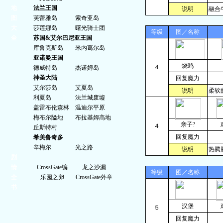
地
法兰王国
说明
融合
图
芙蕾雅岛
索奇亚岛
大
莎莲娜岛
曙光骑士团
等级
图／名称
全
苏国&艾尔巴尼亚王国
库鲁克斯岛
米内葛尔岛
亚诺曼王国
烧鸡
４
德威特岛
杰诺姆岛
神圣大陆
回复魔力
艾尔莎岛
艾夏岛
说明
柔软
利夏岛
法兰城废墟
盖雷布伦森林
温迪尔平原
梅布尔隘地
布拉基姆高地
亲子?
４
丘斯特村
回复魔力
希美鲁奇多
辛梅尔
光之路
说明
热腾
剧
情
CrossGate编
龙之沙漏
等级
图／名称
全
乐园之卵
CrossGate外章
书
汉堡
５
回复魔力